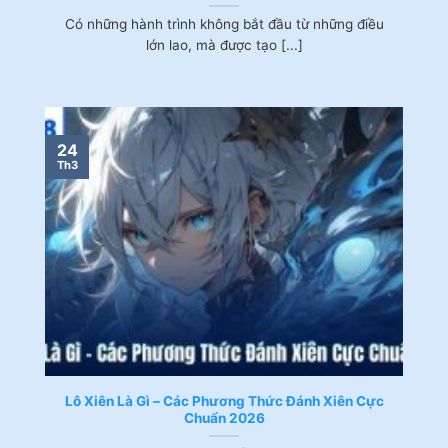
Có những hành trình không bắt đầu từ những điều
lớn lao, mà được tạo [...]
24
Th3
Lô Xiên Là Gì – Các Phương Thức Đánh Xiên Cực
Chuẩn 2026