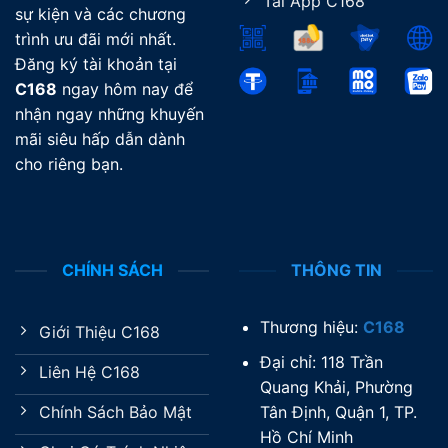
Tải App C168
sự kiện và các chương
trình ưu đãi mới nhất.
Đăng ký tài khoản tại
C168
ngay hôm nay để
nhận ngay những khuyến
mãi siêu hấp dẫn dành
cho riêng bạn.
CHÍNH SÁCH
THÔNG TIN
Thương hiệu:
C168
Giới Thiệu C168
Đại chỉ: 118 Trần
Liên Hệ C168
Quang Khải, Phường
Tân Định, Quận 1, TP.
Chính Sách Bảo Mật
Hồ Chí Minh