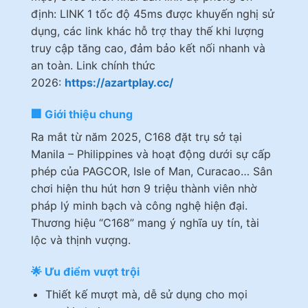
định: LINK 1 tốc độ 45ms được khuyến nghị sử
dụng, các link khác hỗ trợ thay thế khi lượng
truy cập tăng cao, đảm bảo kết nối nhanh và
an toàn. Link chính thức
2026:
https://azartplay.cc/
🏢 Giới thiệu chung
Ra mắt từ năm 2025, C168 đặt trụ sở tại
Manila – Philippines và hoạt động dưới sự cấp
phép của PAGCOR, Isle of Man, Curacao… Sân
chơi hiện thu hút hơn 9 triệu thành viên nhờ
pháp lý minh bạch và công nghệ hiện đại.
Thương hiệu “C168” mang ý nghĩa uy tín, tài
lộc và thịnh vượng.
🌟 Ưu điểm vượt trội
Thiết kế mượt mà, dễ sử dụng cho mọi