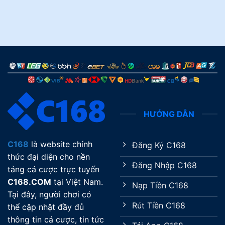
HƯỚNG DẪN
C168
là website chính
Đăng Ký C168
thức đại diện cho nền
Đăng Nhập C168
tảng cá cược trực tuyến
C168.COM
tại Việt Nam.
Nạp Tiền C168
Tại đây, người chơi có
Rút Tiền C168
thể cập nhật đầy đủ
thông tin cá cược, tin tức