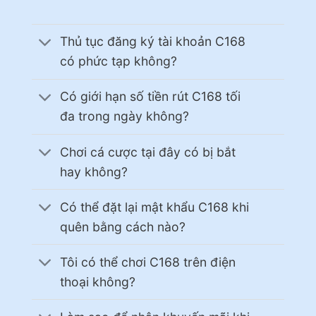
Thủ tục đăng ký tài khoản C168
có phức tạp không?
Có giới hạn số tiền rút C168 tối
đa trong ngày không?
Chơi cá cược tại đây có bị bắt
hay không?
Có thể đặt lại mật khẩu C168 khi
quên bằng cách nào?
Tôi có thể chơi C168 trên điện
thoại không?