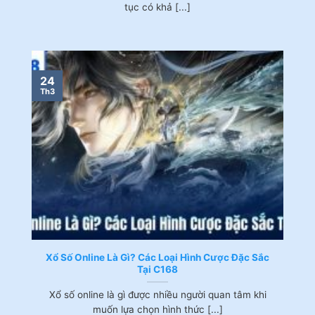
tục có khả [...]
24
Th3
Xổ Số Online Là Gì? Các Loại Hình Cược Đặc Sắc
Tại C168
Xổ số online là gì được nhiều người quan tâm khi
muốn lựa chọn hình thức [...]