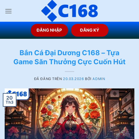
Chuyển
đến
nội
dung
ĐĂNG NHẬP
ĐĂNG KÝ
Bắn Cá Đại Dương C168 – Tựa
Game Săn Thưởng Cực Cuốn Hút
ĐÃ ĐĂNG TRÊN
20.03.2026
BỞI
ADMIN
20
Th3