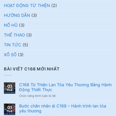
HOẠT ĐỘNG TỪ THIỆN
(2)
HƯỚNG DẪN
(3)
NỔ HŨ
(3)
THỂ THAO
(3)
TIN TỨC
(5)
XỔ SỐ
(3)
BÀI VIẾT C168 MỚI NHẤT
C168 Từ Thiện Lan Tỏa Yêu Thương Bằng Hành
01
Động Thiết Thực
Th4
ở
Chức năng bình luận bị tắt
C168
Từ
Bước chân nhân ái C168 – Hành trình lan tỏa
01
Thiện
yêu thương
Th4
Lan