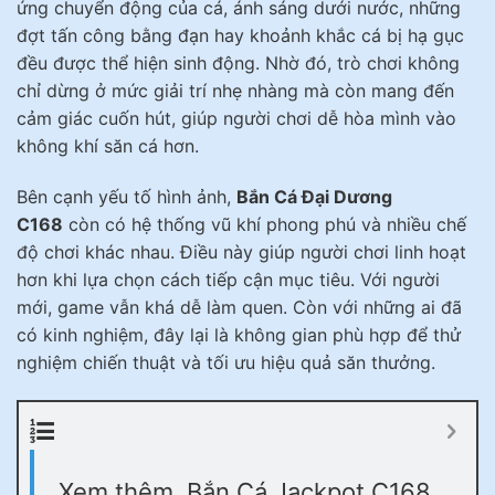
ứng chuyển động của cá, ánh sáng dưới nước, những
đợt tấn công bằng đạn hay khoảnh khắc cá bị hạ gục
đều được thể hiện sinh động. Nhờ đó, trò chơi không
chỉ dừng ở mức giải trí nhẹ nhàng mà còn mang đến
cảm giác cuốn hút, giúp người chơi dễ hòa mình vào
không khí săn cá hơn.
Bên cạnh yếu tố hình ảnh,
Bắn Cá Đại Dương
C168
còn có hệ thống vũ khí phong phú và nhiều chế
độ chơi khác nhau. Điều này giúp người chơi linh hoạt
hơn khi lựa chọn cách tiếp cận mục tiêu. Với người
mới, game vẫn khá dễ làm quen. Còn với những ai đã
có kinh nghiệm, đây lại là không gian phù hợp để thử
nghiệm chiến thuật và tối ưu hiệu quả săn thưởng.
Xem thêm
Bắn Cá Jackpot C168