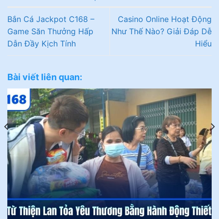
Bắn Cá Jackpot C168 –
Casino Online Hoạt Động
Game Săn Thưởng Hấp
Như Thế Nào? Giải Đáp Dễ
Dẫn Đầy Kịch Tính
Hiểu
Bài viết liên quan: