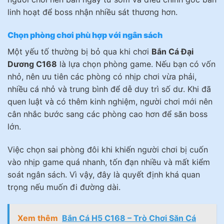
linh hoạt để boss nhận nhiều sát thương hơn.
Chọn phòng chơi phù hợp với ngân sách
Một yếu tố thường bị bỏ qua khi chơi
Bắn Cá Đại
Dương C168
là lựa chọn phòng game. Nếu bạn có vốn
nhỏ, nên ưu tiên các phòng có nhịp chơi vừa phải,
nhiều cá nhỏ và trung bình để dễ duy trì số dư. Khi đã
quen luật và có thêm kinh nghiệm, người chơi mới nên
cân nhắc bước sang các phòng cao hơn để săn boss
lớn.
Việc chọn sai phòng đôi khi khiến người chơi bị cuốn
vào nhịp game quá nhanh, tốn đạn nhiều và mất kiểm
soát ngân sách. Vì vậy, đây là quyết định khá quan
trọng nếu muốn đi đường dài.
Xem thêm
Bắn Cá H5 C168 – Trò Chơi Săn Cá