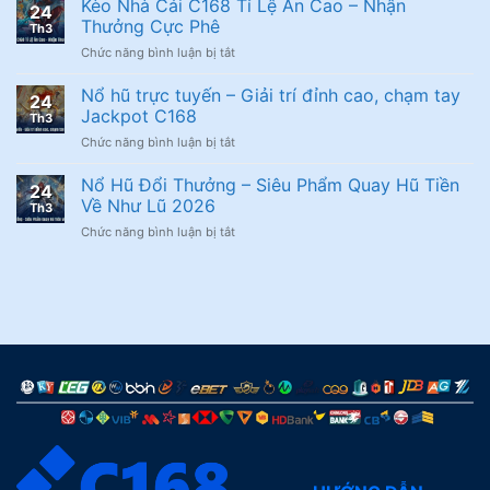
Kèo Nhà Cái C168 Tỉ Lệ Ăn Cao – Nhận
Chốt
Tại
24
Góc
Cược
Thưởng Cực Phê
C168
Th3
–
Chuẩn
ở
Chức năng bình luận bị tắt
Mẹo
Không
Kèo
Thắng
Thể
Nhà
Nổ hũ trực tuyến – Giải trí đỉnh cao, chạm tay
Thưởng
Trượt
24
Cái
Cho
Jackpot C168
2026
Th3
C168
Newbie
ở
Chức năng bình luận bị tắt
Tỉ
C168
Nổ
Lệ
2026
hũ
Nổ Hũ Đổi Thưởng – Siêu Phẩm Quay Hũ Tiền
Ăn
24
trực
Cao
Về Như Lũ 2026
Th3
tuyến
–
ở
Chức năng bình luận bị tắt
–
Nhận
Nổ
Giải
Thưởng
Hũ
trí
Cực
Đổi
đỉnh
Phê
Thưởng
cao,
–
chạm
Siêu
tay
Phẩm
Jackpot
Quay
C168
Hũ
Tiền
Về
Như
Lũ