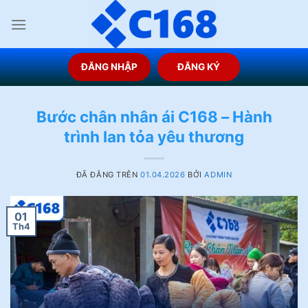
Chuyển
đến
nội
dung
ĐĂNG NHẬP
ĐĂNG KÝ
Bước chân nhân ái C168 – Hành
trình lan tỏa yêu thương
ĐÃ ĐĂNG TRÊN
01.04.2026
BỞI
ADMIN
01
Th4