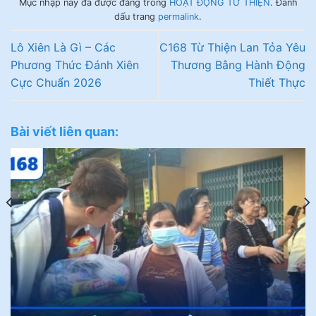
Mục nhập này đã được đăng trong
HOẠT ĐỘNG TỪ THIỆN
. Đánh
dấu trang
permalink
.
Lô Xiên Là Gì – Các
C168 Từ Thiện Lan Tỏa Yêu
Phương Thức Đánh Xiên
Thương Bằng Hành Động
Cực Chuẩn 2026
Thiết Thực
Bài viết liên quan: