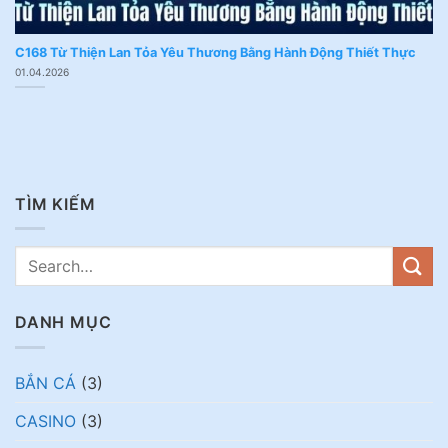
C168 Từ Thiện Lan Tỏa Yêu Thương Bằng Hành Động Thiết Thực
01.04.2026
TÌM KIẾM
DANH MỤC
BẮN CÁ
(3)
CASINO
(3)