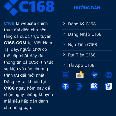
Lũ
HƯỚNG DẪN
2026
C168
là website chính
Đăng Ký C168
thức đại diện cho nền
Đăng Nhập C168
tảng cá cược trực tuyến
C168.COM
tại Việt Nam.
Nạp Tiền C168
Tại đây, người chơi có
Rút Tiền C168
thể cập nhật đầy đủ
thông tin cá cược, tin tức
Tải App C168
sự kiện và các chương
trình ưu đãi mới nhất.
Đăng ký tài khoản tại
C168
ngay hôm nay để
nhận ngay những khuyến
mãi siêu hấp dẫn dành
cho riêng bạn.