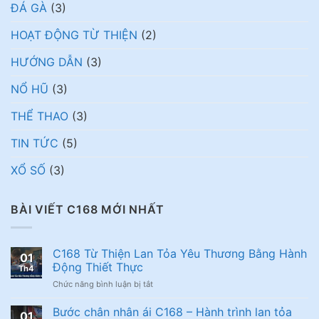
ĐÁ GÀ
(3)
HOẠT ĐỘNG TỪ THIỆN
(2)
HƯỚNG DẪN
(3)
NỔ HŨ
(3)
THỂ THAO
(3)
TIN TỨC
(5)
XỔ SỐ
(3)
BÀI VIẾT C168 MỚI NHẤT
C168 Từ Thiện Lan Tỏa Yêu Thương Bằng Hành
01
Động Thiết Thực
Th4
ở
Chức năng bình luận bị tắt
C168
Từ
Bước chân nhân ái C168 – Hành trình lan tỏa
01