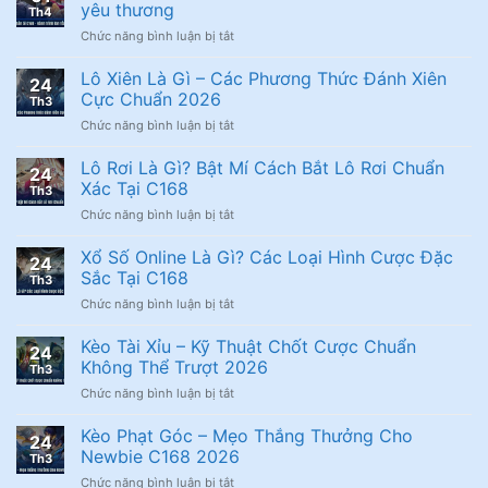
Thiện
yêu thương
Th4
Lan
ở
Chức năng bình luận bị tắt
Tỏa
Bước
Yêu
chân
Lô Xiên Là Gì – Các Phương Thức Đánh Xiên
Thương
24
nhân
Bằng
Cực Chuẩn 2026
Th3
ái
Hành
ở
Chức năng bình luận bị tắt
C168
Động
Lô
–
Thiết
Xiên
Lô Rơi Là Gì? Bật Mí Cách Bắt Lô Rơi Chuẩn
Hành
Thực
24
Là
trình
Xác Tại C168
Th3
Gì
lan
ở
Chức năng bình luận bị tắt
–
tỏa
Lô
Các
yêu
Rơi
Xổ Số Online Là Gì? Các Loại Hình Cược Đặc
Phương
thương
24
Là
Thức
Sắc Tại C168
Th3
Gì?
Đánh
ở
Chức năng bình luận bị tắt
Bật
Xiên
Xổ
Mí
Cực
Số
Kèo Tài Xỉu – Kỹ Thuật Chốt Cược Chuẩn
Cách
Chuẩn
24
Online
Bắt
Không Thể Trượt 2026
2026
Th3
Là
Lô
ở
Chức năng bình luận bị tắt
Gì?
Rơi
Kèo
Các
Chuẩn
Tài
Kèo Phạt Góc – Mẹo Thắng Thưởng Cho
Loại
Xác
24
Xỉu
Hình
Newbie C168 2026
Tại
Th3
–
Cược
C168
ở
Chức năng bình luận bị tắt
Kỹ
Đặc