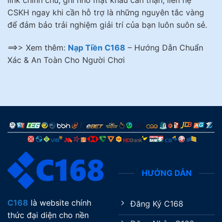
CSKH ngay khi cần hỗ trợ là những nguyên tắc vàng
để đảm bảo trải nghiệm giải trí của bạn luôn suôn sẻ.
==>> Xem thêm:
Nạp Tiền C168
– Hướng Dẫn Chuẩn
Xác & An Toàn Cho Người Chơi
HƯỚNG DẪN
C168
là website chính
Đăng Ký C168
thức đại diện cho nền