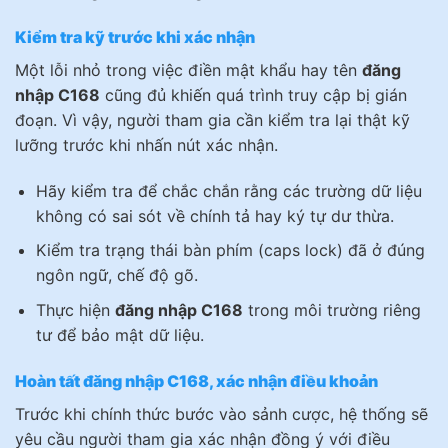
Kiểm tra kỹ trước khi xác nhận
Một lỗi nhỏ trong việc điền mật khẩu hay tên
đăng
nhập C168
cũng đủ khiến quá trình truy cập bị gián
đoạn. Vì vậy, người tham gia cần kiểm tra lại thật kỹ
lưỡng trước khi nhấn nút xác nhận.
Hãy kiểm tra để chắc chắn rằng các trường dữ liệu
không có sai sót về chính tả hay ký tự dư thừa.
Kiểm tra trạng thái bàn phím (caps lock) đã ở đúng
ngôn ngữ, chế độ gõ.
Thực hiện
đăng nhập C168
trong môi trường riêng
tư để bảo mật dữ liệu.
Hoàn tất đăng nhập C168, xác nhận điều khoản
Trước khi chính thức bước vào sảnh cược, hệ thống sẽ
yêu cầu người tham gia xác nhận đồng ý với điều