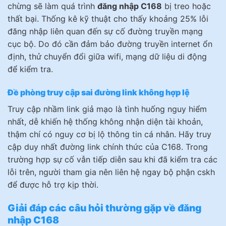
chừng sẽ làm quá trình
đăng nhập C168
bị treo hoặc
thất bại. Thống kê kỹ thuật cho thấy khoảng 25% lỗi
đăng nhập liên quan đến sự cố đường truyền mạng
cục bộ. Do đó cần đảm bảo đường truyền internet ổn
định, thử chuyển đổi giữa wifi, mạng dữ liệu di động
để kiểm tra.
Đề phòng truy cập sai đường link không hợp lệ
Truy cập nhầm link giả mạo là tình huống nguy hiểm
nhất, dễ khiến hệ thống không nhận diện tài khoản,
thậm chí có nguy cơ bị lộ thông tin cá nhân. Hãy truy
cập duy nhất đường link chính thức của C168. Trong
trường hợp sự cố vẫn tiếp diễn sau khi đã kiểm tra các
lỗi trên, người tham gia nên liên hệ ngay bộ phận cskh
để được hỗ trợ kịp thời.
Giải đáp các câu hỏi thường gặp về đăng
nhập C168