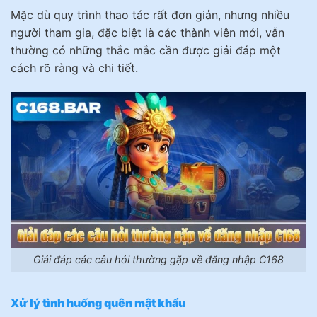
Mặc dù quy trình thao tác rất đơn giản, nhưng nhiều
người tham gia, đặc biệt là các thành viên mới, vẫn
thường có những thắc mắc cần được giải đáp một
cách rõ ràng và chi tiết.
Giải đáp các câu hỏi thường gặp về đăng nhập C168
Xử lý tình huống quên mật khẩu