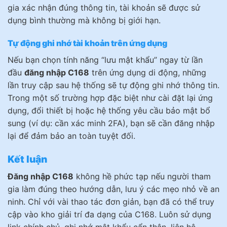
gia xác nhận đúng thông tin, tài khoản sẽ được sử
dụng bình thường mà không bị giới hạn.
Tự động ghi nhớ tài khoản trên ứng dụng
Nếu bạn chọn tính năng “lưu mật khẩu” ngay từ lần
đầu
đăng nhập C168
trên ứng dụng di động, những
lần truy cập sau hệ thống sẽ tự động ghi nhớ thông tin.
Trong một số trường hợp đặc biệt như cài đặt lại ứng
dụng, đổi thiết bị hoặc hệ thống yêu cầu bảo mật bổ
sung (ví dụ: cần xác minh 2FA), bạn sẽ cần đăng nhập
lại để đảm bảo an toàn tuyệt đối.
Kết luận
Đăng nhập C168
không hề phức tạp nếu người tham
gia làm đúng theo hướng dẫn, lưu ý các mẹo nhỏ về an
ninh. Chỉ với vài thao tác đơn giản, bạn đã có thể truy
cập vào kho giải trí đa dạng của C168. Luôn sử dụng
link chính chủ, ghi nhớ mật khẩu cẩn thận, liên hệ