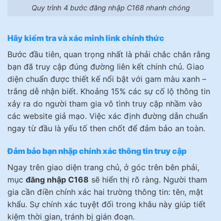
Quy trình 4 bước đăng nhập C168 nhanh chóng
Hãy kiểm tra và xác minh link chính thức
Bước đầu tiên, quan trọng nhất là phải chắc chắn rằng
bạn đã truy cập đúng đường liên kết chính chủ. Giao
diện chuẩn được thiết kế nổi bật với gam màu xanh –
trắng dễ nhận biết. Khoảng 15% các sự cố lộ thông tin
xảy ra do người tham gia vô tình truy cập nhầm vào
các website giả mạo. Việc xác định đường dẫn chuẩn
ngay từ đầu là yếu tố then chốt để đảm bảo an toàn.
Đảm bảo bạn nhập chính xác thông tin truy cập
Ngay trên giao diện trang chủ, ở góc trên bên phải,
mục
đăng nhập C168
sẽ hiển thị rõ ràng. Người tham
gia cần điền chính xác hai trường thông tin: tên, mật
khẩu. Sự chính xác tuyệt đối trong khâu này giúp tiết
kiệm thời gian, tránh bị gián đoạn.