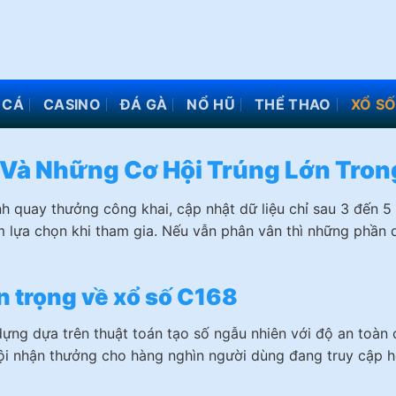
 CÁ
CASINO
ĐÁ GÀ
NỔ HŨ
THỂ THAO
XỔ S
 Và Những Cơ Hội Trúng Lớn Tro
 quay thưởng công khai, cập nhật dữ liệu chỉ sau 3 đến 5 
m lựa chọn khi tham gia. Nếu vẫn phân vân thì những phần
n trọng về xổ số C168
ựng dựa trên thuật toán tạo số ngẫu nhiên với độ an toàn
hội nhận thưởng cho hàng nghìn người dùng đang truy cập h