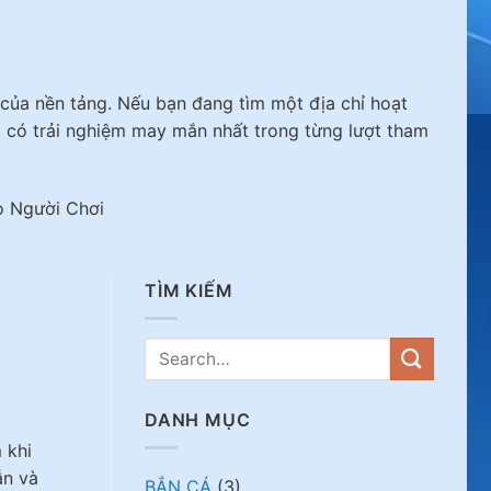
của nền tảng. Nếu bạn đang tìm một địa chỉ hoạt
i có trải nghiệm may mắn nhất trong từng lượt tham
o Người Chơi
TÌM KIẾM
DANH MỤC
 khi
ẫn và
BẮN CÁ
(3)