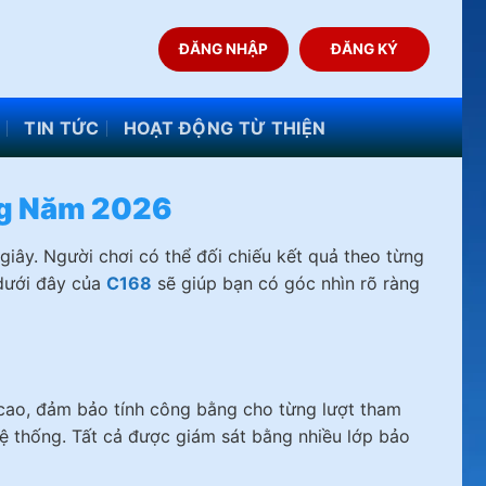
ĐĂNG NHẬP
ĐĂNG KÝ
Ố
TIN TỨC
HOẠT ĐỘNG TỪ THIỆN
ng Năm 2026
giây. Người chơi có thể đối chiếu kết quả theo từng
 dưới đây của
C168
sẽ giúp bạn có góc nhìn rõ ràng
 cao, đảm bảo tính công bằng cho từng lượt tham
ệ thống. Tất cả được giám sát bằng nhiều lớp bảo