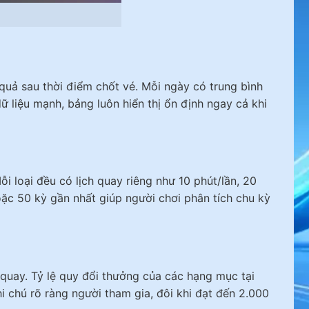
 quả sau thời điểm chốt vé. Mỗi ngày có trung bình
ữ liệu mạnh, bảng luôn hiển thị ổn định ngay cả khi
 loại đều có lịch quay riêng như 10 phút/lần, 20
oặc 50 kỳ gần nhất giúp người chơi phân tích chu kỳ
 quay. Tỷ lệ quy đổi thưởng của các hạng mục tại
 chú rõ ràng người tham gia, đôi khi đạt đến 2.000