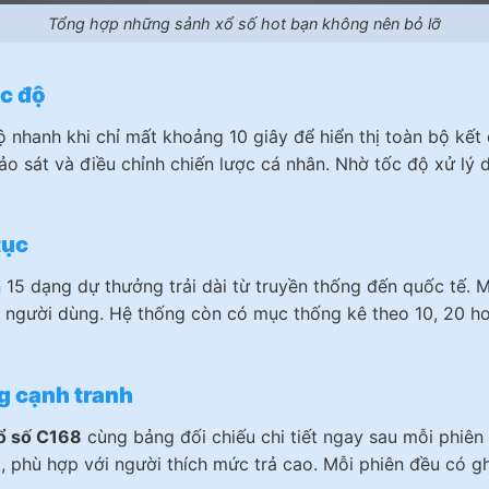
Tổng hợp những sảnh xổ số hot bạn không nên bỏ lỡ
ốc độ
 nhanh khi chỉ mất khoảng 10 giây để hiển thị toàn bộ kết
ảo sát và điều chỉnh chiến lược cá nhân. Nhờ tốc độ xử lý d
tục
5 dạng dự thưởng trải dài từ truyền thống đến quốc tế. Mỗi
ng người dùng. Hệ thống còn có mục thống kê theo 10, 20 h
g cạnh tranh
ổ số C168
cùng bảng đối chiếu chi tiết ngay sau mỗi phiên
 phù hợp với người thích mức trả cao. Mỗi phiên đều có ghi