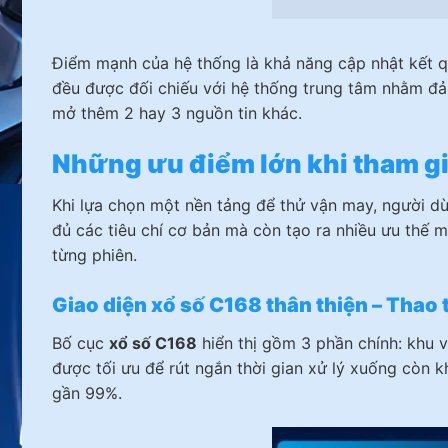
Điểm mạnh của hệ thống là khả năng cập nhật kết qu
đều được đối chiếu với hệ thống trung tâm nhằm đả
mở thêm 2 hay 3 nguồn tin khác.
Những ưu điểm lớn khi tham gi
Khi lựa chọn một nền tảng để thử vận may, người dù
đủ các tiêu chí cơ bản mà còn tạo ra nhiều ưu thế m
từng phiên.
Giao diện xổ số C168 thân thiện – Thao
Bố cục
xổ số C168
hiển thị gồm 3 phần chính: khu v
được tối ưu để rút ngắn thời gian xử lý xuống còn 
gần 99%.