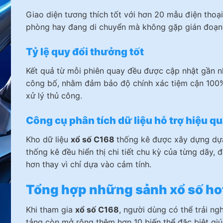
Giao diện tương thích tốt với hơn 20 mẫu điện thoại
phòng hay đang di chuyển mà không gặp gián đoạn. 
Tỷ lệ quy đổi thưởng tốt
Kết quả từ mỗi phiên quay đều được cập nhật gần nh
công bố, nhằm đảm bảo độ chính xác tiệm cận 100%.
xử lý thủ công.
Công cụ phân tích dữ liệu hỗ trợ hiệu q
Kho dữ liệu
xổ số C168
thống kê được xây dựng dựa 
thống kê đều hiển thị chi tiết chu kỳ của từng dãy,
hơn thay vì chỉ dựa vào cảm tính.
Tổng hợp những sảnh xổ số hot
Khi tham gia
xổ số C168
, người dùng có thể trải n
tảng còn mở rộng thêm hơn 10 biến thể đặc biệt giú